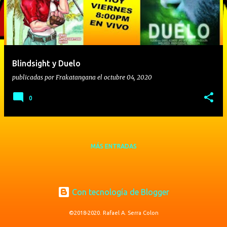
r
a
d
a
Blindsight y Duelo
s
publicadas por
Frakatangana
el
octubre 04, 2020
0
MÁS ENTRADAS
Con tecnología de Blogger
©2018-2020. Rafael A. Serra Colon