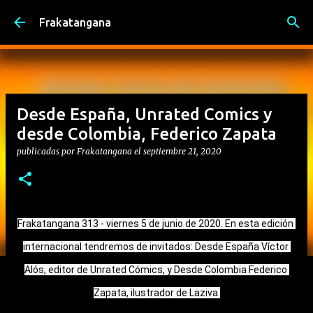
Ir al contenido principal
Frakatangana
Desde España, Unrated Comics y
desde Colombia, Federico Zapata
publicadas por
Frakatangana
el
septiembre 21, 2020
Frakatangana 313 - viernes 5 de junio de 2020. En esta edición 
internacional tendremos de invitados: Desde España Víctor 
Alós, editor de Unrated Cómics, y Desde Colombia Federico 
Zapata, ilustrador de Laziva.