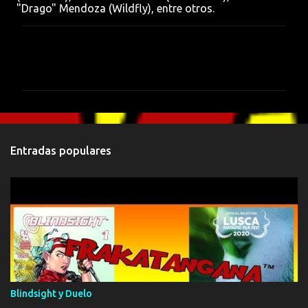
"Drago" Mendoza (Wildfly), entre otros.
C
o
m
e
n
t
Entradas populares
a
r
i
o
s
Blindsight y Duelo