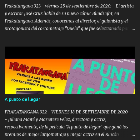
Frakatangana 323 - viernes 25 de septiembre de 2020. - El artista
y escritor José Cruz habla de su nuevo cómic Blindsight, en
Frakatangana. Además, conocemos al director, el guionista y el
protagonista del cortometraje "Duelo" que fue seleccionado para
el Lusca Film Fest. No se lo pueden perder. Transmitido en vivo
desde Puerto Rico. Frakatangana es animado por Carlos Alberto
López. Libreto y Producción: Rafael Serra. @2020 RASC. Amigos
frakanáticos, los artistas boricuas siguen aprovechando la
pandemia para publicar nuevos cómics. En programas pasados
hablamos con: Antonino rosado de adrenalina # 4, Francisco
gonzález cruz de macabro # 4 , Pedro cortés de chupacabra xtra #
6 Angel fuentes de gunbreed Juan lapaix de las brujas gemelas de
cazadores esotéricos Y hoy vamos a hablar de otro cómic más
A punto de llegar
que acaba de salir, que tiene de protagonista a una mujer
newyorrican y ciega. El comic se llama “ Blindsight ” y tenemos
FRAKATANGANA 322 - VIERNES 18 DE SEPTIEMBRE DE 2020
con nosotros a su creador J...
- Juliana Maité y Marietere Vélez, directora y actriz,
respectivamente, de la película "A punto de llegar" que ganó los
premios de mejor largometraje y mejor actriz en el Rincón