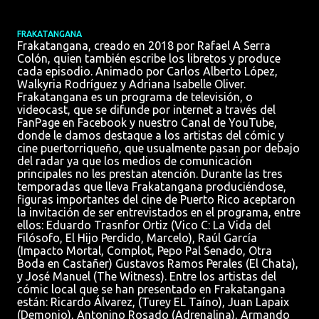
FRAKATANGANA
Frakatangana, creado en 2018 por Rafael A Serra
Colón, quien también escribe los libretos y produce
cada episodio. Animado por Carlos Alberto López,
Walkyria Rodríguez y Adriana Isabelle Oliver.
Frakatangana es un programa de televisión, o
videocast, que se difunde por internet a través del
FanPage en Facebook y nuestro Canal de YouTube,
donde le damos destaque a los artistas del cómic y
cine puertorriqueño, que usualmente pasan por debajo
del radar ya que los medios de comunicación
principales no les prestan atención. Durante las tres
temporadas que lleva Frakatangana produciéndose,
figuras importantes del cine de Puerto Rico aceptaron
la invitación de ser entrevistados en el programa, entre
ellos: Eduardo Trasnfor Ortiz (Vico C: La Vida del
Filósofo, El Hijo Perdido, Marcelo), Raúl García
(Impacto Mortal, Complot, Pepo Pal Senado, Otra
Boda en Castañer) Gustavos Ramos Perales (El Chata),
y José Manuel (The Witness). Entre los artistas del
cómic local que se han presentado en Frakatangana
están: Ricardo Álvarez, (Turey EL Taíno), Juan Lapaix
(Demonio), Antonino Rosado (Adrenalina), Armando