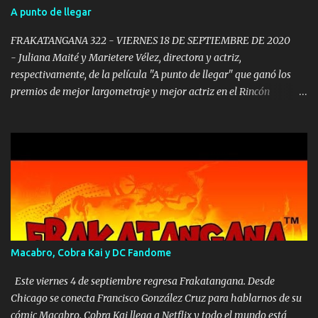
cazadores esotéricos Y hoy vamos a hablar de otro cómic más
A punto de llegar
que acaba de salir, que tiene de protagonista a una mujer
newyorrican y ciega. El comic se llama “ Blindsight ” y tenemos
FRAKATANGANA 322 - VIERNES 18 DE SEPTIEMBRE DE 2020
con nosotros a su creador J...
- Juliana Maité y Marietere Vélez, directora y actriz,
respectivamente, de la película "A punto de llegar" que ganó los
premios de mejor largometraje y mejor actriz en el Rincón
International Film Festival. Amigos Frakanáticos, el Rincón
International Film Festival se celebró de manera virtual del 7 de
agosto al 6 de septiembre de 2020 presentó más de 200 películas
entre cortometrajes y largometrajes, de puerto rico, y de otras
partes del mundo. Entre todos esos proyectos hubo una que se
destacó. Al final, este filme se ganó el premio de mejor
largometraje y también el de mejor actriz. Nos referimos a “A
punto de llegar”. Y esta noche tenemos en Frakatangana a la
directora Juliana Maité, en vivo desde Miami, Florida y a la
Macabro, Cobra Kai y DC Fandome
galardonada actriz Marietere Vélez. Primero vamos a conversar
con Juliana. Según Imdb.com actualmente está trabajando en
Este viernes 4 de septiembre regresa Frakatangana. Desde
varias filmaciones como script supervisor. En la entrevista nos
Chicago se conecta Francisco González Cruz para hablarnos de su
cuenta de las medi...
cómic Macabro. Cobra Kai llega a Netflix y todo el mundo está