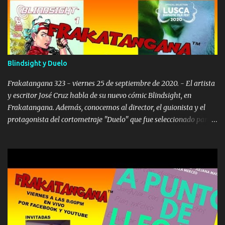
o
s
Blindsight y Duelo
Frakatangana 323 - viernes 25 de septiembre de 2020. - El artista
y escritor José Cruz habla de su nuevo cómic Blindsight, en
Frakatangana. Además, conocemos al director, el guionista y el
protagonista del cortometraje "Duelo" que fue seleccionado para
el Lusca Film Fest. No se lo pueden perder. Transmitido en vivo
desde Puerto Rico. Frakatangana es animado por Carlos Alberto
López. Libreto y Producción: Rafael Serra. @2020 RASC. Amigos
frakanáticos, los artistas boricuas siguen aprovechando la
pandemia para publicar nuevos cómics. En programas pasados
hablamos con: Antonino rosado de adrenalina # 4, Francisco
gonzález cruz de macabro # 4 , Pedro cortés de chupacabra xtra #
6 Angel fuentes de gunbreed Juan lapaix de las brujas gemelas de