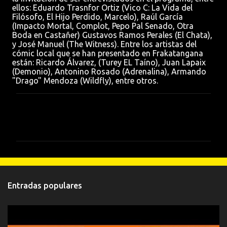
ellos: Eduardo Trasnfor Ortiz (Vico C: La Vida del
Filósofo, El Hijo Perdido, Marcelo), Raúl García
(Impacto Mortal, Complot, Pepo Pal Senado, Otra
Boda en Castañer) Gustavos Ramos Perales (El Chata),
y José Manuel (The Witness). Entre los artistas del
cómic local que se han presentado en Frakatangana
están: Ricardo Álvarez, (Turey EL Taíno), Juan Lapaix
(Demonio), Antonino Rosado (Adrenalina), Armando
"Drago" Mendoza (Wildfly), entre otros.
C
o
m
e
n
t
Entradas populares
a
r
i