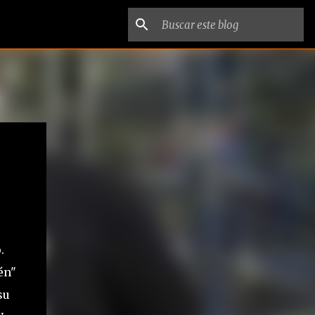
.
én"
su