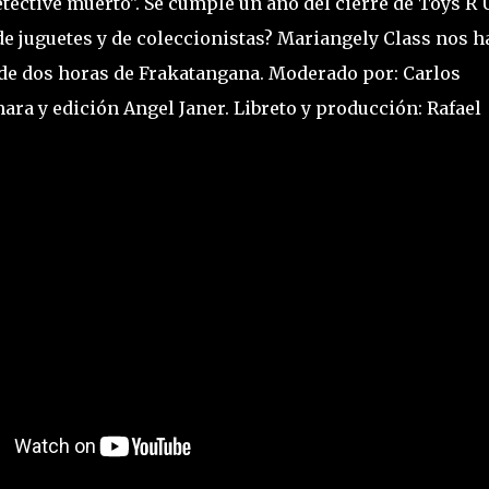
ective muerto". Se cumple un año del cierre de Toys R 
 de juguetes y de coleccionistas? Mariangely Class nos h
n de dos horas de Frakatangana. Moderado por: Carlos
ra y edición Angel Janer. Libreto y producción: Rafael