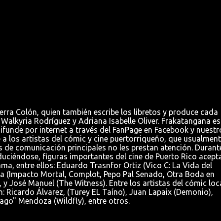
rra Colón, quien también escribe los libretos y produce cada
Walkyria Rodríguez y Adriana Isabelle Oliver. Frakatangana es
difunde por internet a través del FanPage en Facebook y nuestr
 los artistas del cómic y cine puertorriqueño, que usualment
 de comunicación principales no les prestan atención. Durante
uciéndose, figuras importantes del cine de Puerto Rico acept
ama, entre ellos: Eduardo Trasnfor Ortiz (Vico C: La Vida del
rcía (Impacto Mortal, Complot, Pepo Pal Senado, Otra Boda en
y José Manuel (The Witness). Entre los artistas del cómic loc
 Ricardo Álvarez, (Turey EL Taíno), Juan Lapaix (Demonio),
go" Mendoza (Wildfly), entre otros.