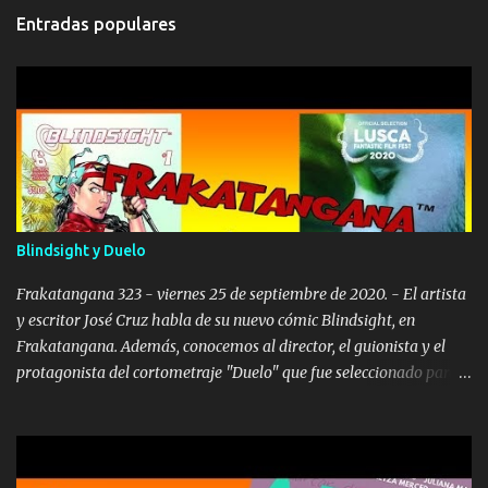
t
Entradas populares
a
r
i
o
s
Blindsight y Duelo
Frakatangana 323 - viernes 25 de septiembre de 2020. - El artista
y escritor José Cruz habla de su nuevo cómic Blindsight, en
Frakatangana. Además, conocemos al director, el guionista y el
protagonista del cortometraje "Duelo" que fue seleccionado para
el Lusca Film Fest. No se lo pueden perder. Transmitido en vivo
desde Puerto Rico. Frakatangana es animado por Carlos Alberto
López. Libreto y Producción: Rafael Serra. @2020 RASC. Amigos
frakanáticos, los artistas boricuas siguen aprovechando la