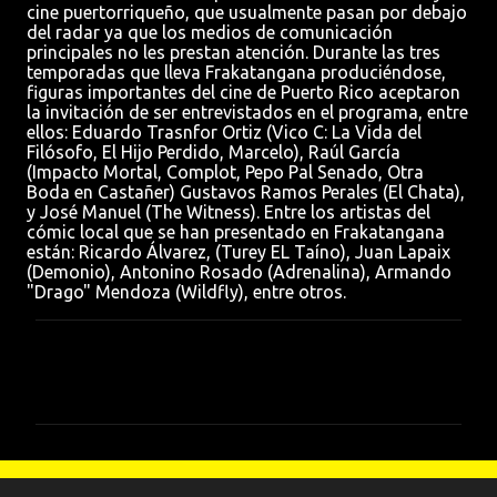
cine puertorriqueño, que usualmente pasan por debajo
del radar ya que los medios de comunicación
principales no les prestan atención. Durante las tres
temporadas que lleva Frakatangana produciéndose,
figuras importantes del cine de Puerto Rico aceptaron
la invitación de ser entrevistados en el programa, entre
ellos: Eduardo Trasnfor Ortiz (Vico C: La Vida del
Filósofo, El Hijo Perdido, Marcelo), Raúl García
(Impacto Mortal, Complot, Pepo Pal Senado, Otra
Boda en Castañer) Gustavos Ramos Perales (El Chata),
y José Manuel (The Witness). Entre los artistas del
cómic local que se han presentado en Frakatangana
están: Ricardo Álvarez, (Turey EL Taíno), Juan Lapaix
(Demonio), Antonino Rosado (Adrenalina), Armando
"Drago" Mendoza (Wildfly), entre otros.
C
o
m
e
n